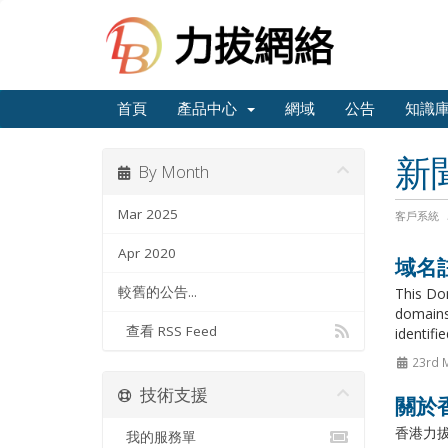
首頁
產品中心
網域
公告
知識
新
By Month
Mar 2025
客戶系統
Apr 2020
域名
較舊的公告...
This Dom
domains,
查看 RSS Feed
identifi
23rd 
技術支援
關於
香港力拔網絡
我的服務單