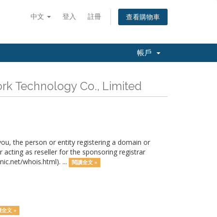
中文
登入
註冊
查看購物車
帳戶
Technology Co., Limited
u, the person or entity registering a domain or
acting as reseller for the sponsoring registrar
ic.net/whois.html). ...
閱讀全文 »
全文 »