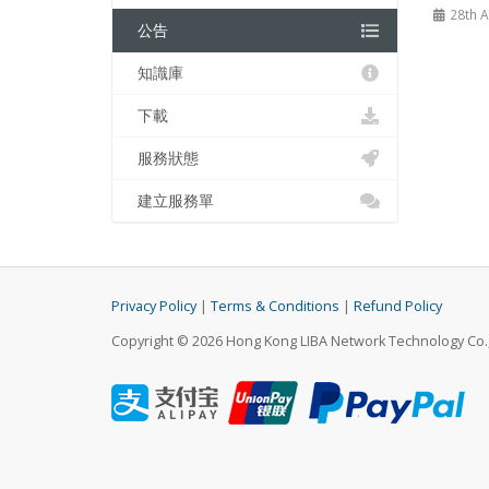
28th A
公告
知識庫
下載
服務狀態
建立服務單
Privacy Policy
|
Terms & Conditions
|
Refund Policy
Copyright © 2026 Hong Kong LIBA Network Technology Co., 