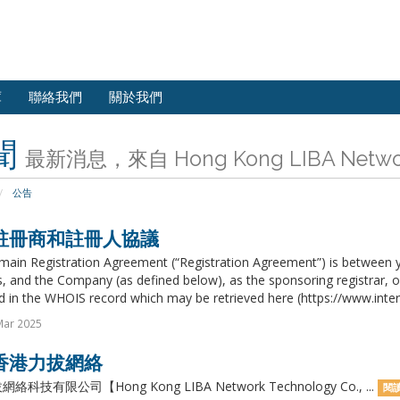
庫
聯絡我們
關於我們
聞
最新消息，來自 Hong Kong LIBA Network 
公告
註冊商和註冊人協議
ain Registration Agreement (“Registration Agreement”) is between yo
 and the Company (as defined below), as the sponsoring registrar, or 
ed in the WHOIS record which may be retrieved here (https://www.intern
Mar 2025
香港力拔網絡
科技有限公司【Hong Kong LIBA Network Technology Co., ...
閱讀