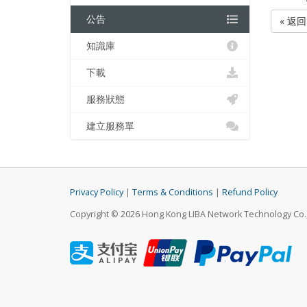
公告
« 返回
知識庫
下載
服務狀態
建立服務單
Privacy Policy
|
Terms & Conditions
|
Refund Policy
Copyright © 2026 Hong Kong LIBA Network Technology Co., 