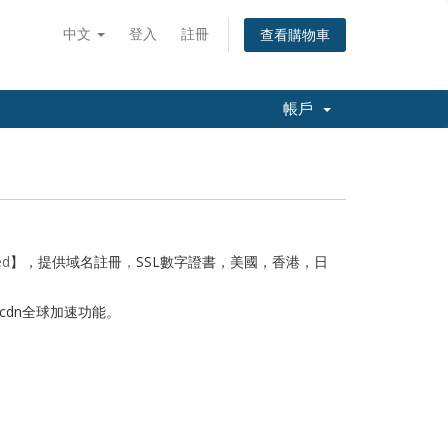
中文
登入
註冊
查看購物車
帳戶
ed
】，提供域名註冊
，
SSL數字證書
，美國，香港，日
cdn全球加速功能。