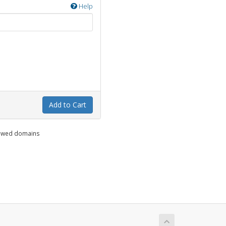
Help
Add to Cart
enewed domains