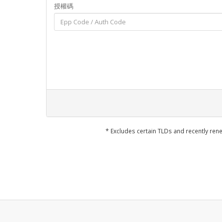
授權碼
* Excludes certain TLDs and recently r