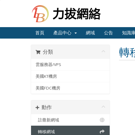
首頁
產品中心
網域
公告
知識
轉
分類
雲服務器/VPS
美國KT機房
美國FDC機房
動作
註冊新網域
轉移網域