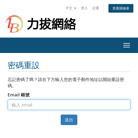
中文
登入
註冊
查看購物車
Togg
navig
密碼重設
忘記密碼了嗎？請在下方輸入您的電子郵件地址以開始重設密
碼。
Email 帳號
送出