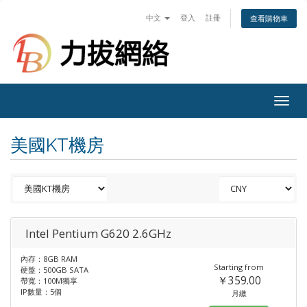
中文
登入
註冊
查看購物車
Togg
navig
美國KT機房
Intel Pentium G620 2.6GHz
內存：8GB RAM
Starting from
硬盤：500GB SATA
￥359.00
帶寬：100M獨享
IP數量：5個
月繳