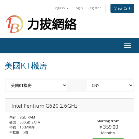
English
Login
Register
View Cart
Togg
navig
美國KT機房
Intel Pentium G620 2.6GHz
內存：8GB RAM
Starting from
硬盤：500GB SATA
￥359.00
帶寬：100M獨享
IP數量：5個
Monthly