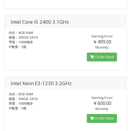
Intel Core i5 2400 3.1GHz
內存：8GB RAM
Starting from
硬盤：500GB SATA
￥499.00
帶寬：100M獨享
IP數量：5個
Monthly
Order Now
Intel Xeon E3-1230 3.2GHz
內存：8GB RAM
Starting from
硬盤：500GB SATA
￥600.00
帶寬：100M獨享
IP數量：5個
Monthly
Order Now