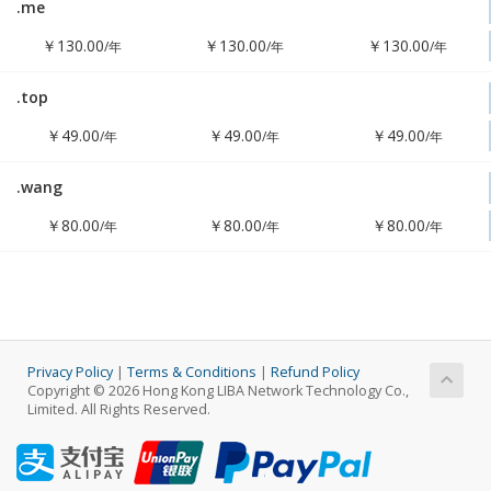
.me
!
￥130.00
￥130.00
￥130.00
/年
/年
/年
.top
NONE!
￥49.00
￥49.00
￥49.00
/年
/年
/年
.wang
!
￥80.00
￥80.00
￥80.00
/年
/年
/年
Privacy Policy
|
Terms & Conditions
|
Refund Policy
Copyright © 2026 Hong Kong LIBA Network Technology Co.,
Limited. All Rights Reserved.